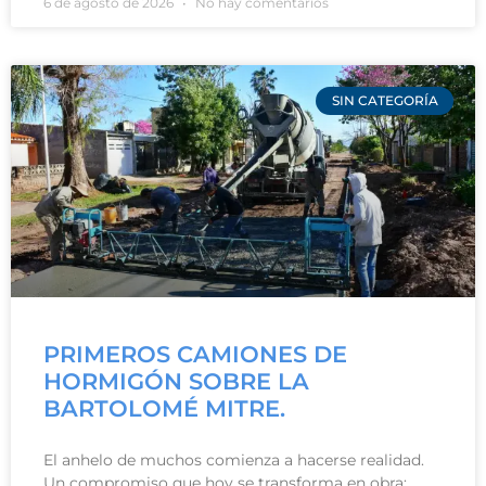
6 de agosto de 2026
No hay comentarios
SIN CATEGORÍA
PRIMEROS CAMIONES DE
HORMIGÓN SOBRE LA
BARTOLOMÉ MITRE.
El anhelo de muchos comienza a hacerse realidad.
Un compromiso que hoy se transforma en obra: