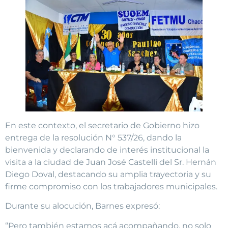
En este contexto, el secretario de Gobierno hizo
entrega de la resolución N° 537/26, dando la
bienvenida y declarando de interés institucional la
visita a la ciudad de Juan José Castelli del Sr. Hernán
Diego Doval, destacando su amplia trayectoria y su
firme compromiso con los trabajadores municipales.
Durante su alocución, Barnes expresó:
“Pero también estamos acá acompañando, no solo