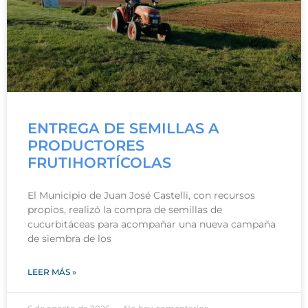
ENTREGA DE SEMILLAS A
PRODUCTORES
FRUTIHORTÍCOLAS
El Municipio de Juan José Castelli, con recursos
propios, realizó la compra de semillas de
cucurbitáceas para acompañar una nueva campaña
de siembra de los
LEER MÁS »